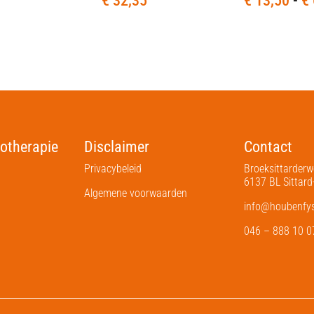
€
32,35
€
13,50
-
€
otherapie
Disclaimer
Contact
Privacybeleid
Broeksittarder
6137 BL Sittard
Algemene voorwaarden
info@houbenfysi
046 – 888 10 0