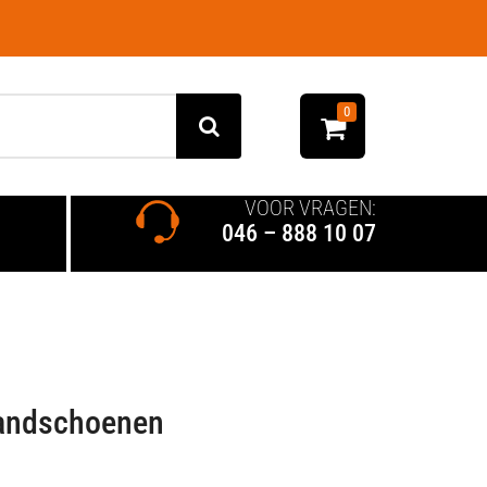
0
VOOR VRAGEN:
046 – 888 10 07
Handschoenen