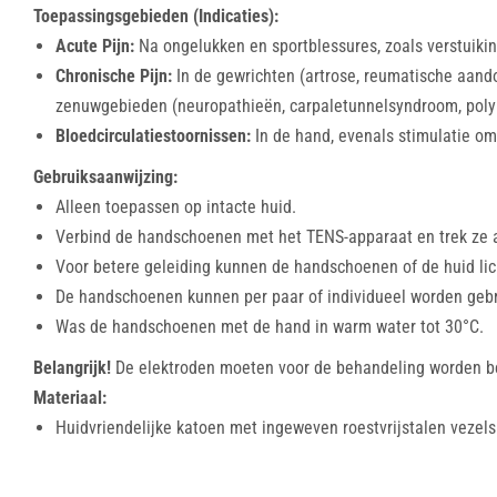
Toepassingsgebieden (Indicaties):
Acute Pijn:
Na ongelukken en sportblessures, zoals verstuiki
Chronische Pijn:
In de gewrichten (artrose, reumatische aando
zenuwgebieden (neuropathieën, carpaletunnelsyndroom, pol
Bloedcirculatiestoornissen:
In de hand, evenals stimulatie om
Gebruiksaanwijzing:
Alleen toepassen op intacte huid.
Verbind de handschoenen met het TENS-apparaat en trek ze a
Voor betere geleiding kunnen de handschoenen of de huid lic
De handschoenen kunnen per paar of individueel worden gebru
Was de handschoenen met de hand in warm water tot 30°C.
Belangrijk!
De elektroden moeten voor de behandeling worden b
Materiaal:
Huidvriendelijke katoen met ingeweven roestvrijstalen vezels