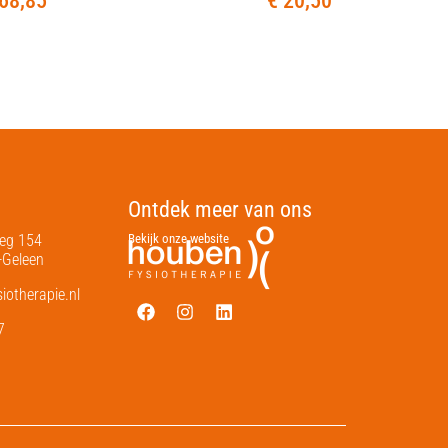
68,85
€
20,50
Ontdek meer van ons
weg 154
Bekijk onze website
-Geleen
otherapie.nl
7