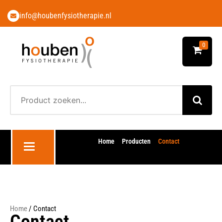
info@houbenfysiotherapie.nl
0
Home
Producten
Contact
Toggle navigation
Home
/ Contact
Contact