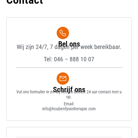
Bel ons
Wij zijn 24/7, 7 dagen per week bereikbaar.
Tel: 046 – 888 10 07
Schrijf ons
Vul ons formulier in en wij nemen binnen 24 uur contact met u
op.
Email:
info@houbenfysiotherapie.com