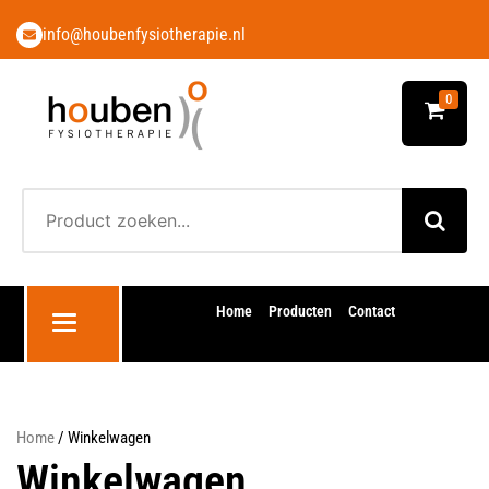
info@houbenfysiotherapie.nl
0
Home
Producten
Contact
Toggle navigation
Home
/ Winkelwagen
Winkelwagen