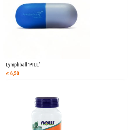
Lymphball ‘PILL’
6,50
€