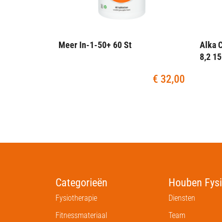
Meer In-1-50+ 60 St
Alka 
8,2 1
€
32,00
Categorieën
Houben Fysi
Fysiotherapie
Diensten
Fitnessmateriaal
Team