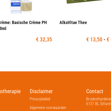
Crème: Basische Crème PH
AlkaVitae Thee
50ml
€
32,35
€
13,50
-
€
otherapie
Disclaimer
Contact
Privacybeleid
Broeksittarder
6137 BL Sittard
Algemene voorwaarden