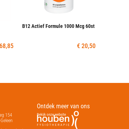
B12 Actief Formule 1000 Mcg 60st
68,85
€
20,50
Ontdek meer van ons
weg 154
Bekijk onze website
-Geleen