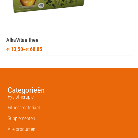
AlkaVitae thee
13,50
-
68,85
€
€
Categorieën
Fysiotherapie
Fitnessmateriaal
Supplementen
Alle producten